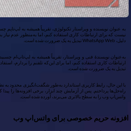
دلیل، WhatsApp Web تبدیل به یک ضرورت شده است.
به‌عنوان نویسندهٔ فنی و ویراستار، تقریباً همیشه به لپ‌تاپ‌ام چسب
ارتباطات کاری استفاده کنم، اما برای این‌که تلفنم را بردارم، استف
تبدیل به یک ضرورت شده است.
با این حال، رابط کاربری استاندارد به‌طور شگفت‌انگیزی محدود به 
راه‌حل‌ها پرداختم. پس از آزمایش چند ابزار، برخی افزونه‌ها را پیدا 
واتس‌اپ وب را به سطح بالاتری می‌برند، آورده شده است.
افزونه حریم خصوصی برای واتس‌اپ وب