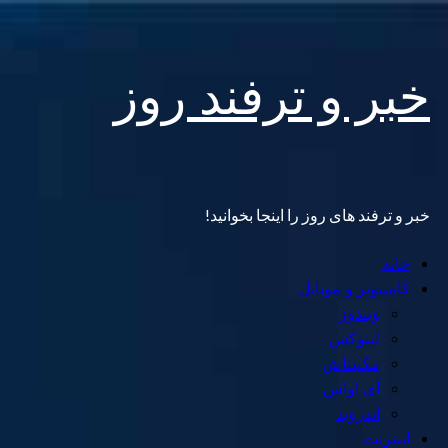
Skip
خبر و ترفند روز
to
content
خبر و ترفند های روز را اینجا بخوانید!
Primary
خانه
Menu
کامپیوتر و موبایل
ویندوز
لینوکس
مکینتاش
آی اواس
اندروید
اینترنت