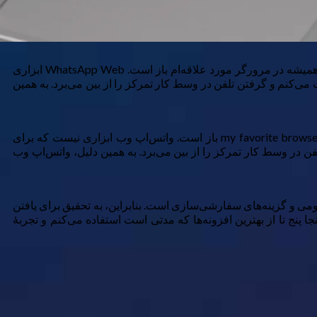
به عنوان نویسنده و ویراستار تکنولوژی، تقریباً همیشه به لپ‌تاپم چسبیده‌ام. در کنار برگه‌های تحقیقاتی و اسناد Google، WhatsApp Web همیشه در مرورگر مورد علاقه‌ام باز است. WhatsApp Web ابزاری
ات کاری استفاده کنم، اما به‌منظور عدم نیاز به برداشتن تلفن این‌گونه است. من پیام‌های زیادی در WhatsApp دریافت می‌کنم و گرفتن تلفن در وسط کار تمرکز را از بین می‌برد. به همین
my favorite browse
باز است. واتس‌اپ وب ابزاری نیست که برای
لفن در وسط کار تمرکز را از بین می‌برد. به همین دلیل، واتس‌اپ وب
می و گزینه‌های سفارشی‌سازی است. بنابراین، به تحقیق برای یافتن
جا پنج تا از بهترین افزونه‌ها که مدتی است استفاده می‌کنم و تجربهٔ