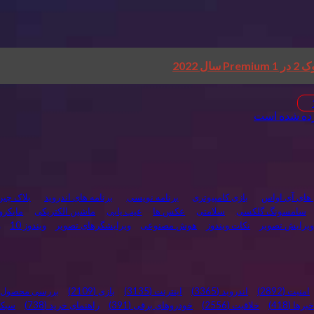
 های آی اواس
بازی کامپیوتری
برنامه نويسی
برنامه های اندروید
بلاک چین
سامسونگ گلکسی
سلامتی
عکس ها
عیب یابی
ماشین الکتریکی
مایکر
ویرایش تصویر
نکات ویندوز
هوش مصنوعی
ویرایشگرهای تصویر
ویندوز 10
و
امنیت
(2892)
اندروید
(3365)
اینترنت
(3135)
بازی
(2109)
بررسی محصول
خبرها
(418)
خلاقیت
(2556)
خودروهای برقی
(391)
راهنمای خرید
(738)
سبک 