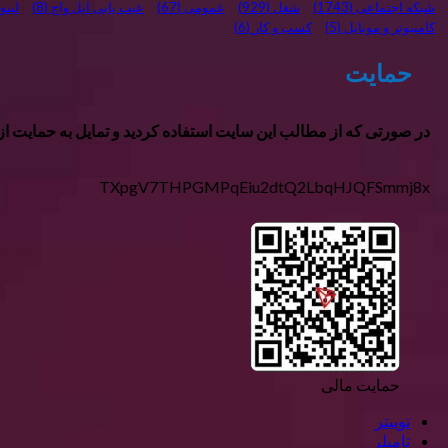
شبکه اجتماعی
(1743)
شغل
(929)
عمومی
(67)
عیب یابی اپل واچ
(8)
لین
کامپیوتر و موبایل
(5)
کسب و کار
(6)
حمایت
در صورتی که از مطالب این سایت استفاده کردید و تمایل به حمایت از ا
TXpgV7THPGMPqEiu2dtQ2LbqHJQFSmmj8x
حمایت مالی
توییتر
تامبلر