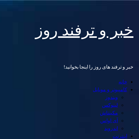
Skip
خبر و ترفند روز
to
content
خبر و ترفند های روز را اینجا بخوانید!
Primary
خانه
Menu
کامپیوتر و موبایل
ویندوز
لینوکس
مکینتاش
آی اواس
اندروید
اینترنت