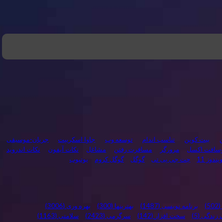
بیت کوین
تناسب اندام
توسعه وب
جاوا اسکریپت
جریان-موسیقی
وسافت اکسل
مرورگر
مسافرت رفتن
مشاغل
نکات آیفون
نکات اندروید
یندوز 11
چت جی پی تی
گوگل
گوگل کروم
یوتیوب
(502)
برنامه نویسی
(1487)
بهترینها
(300)
بهره وری
(3006)
زندگی
(5)
سخت افزار
(142)
سرگرمی
(2423)
سلامتی
(1163)