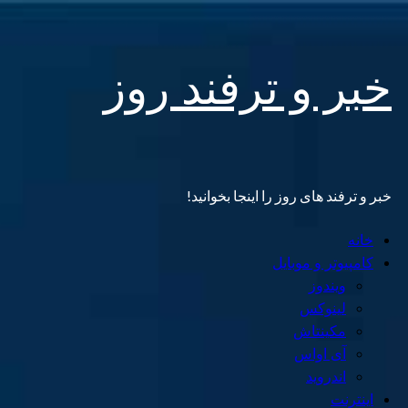
Skip
خبر و ترفند روز
to
content
خبر و ترفند های روز را اینجا بخوانید!
Primary
خانه
Menu
کامپیوتر و موبایل
ویندوز
لینوکس
مکینتاش
آی اواس
اندروید
اینترنت