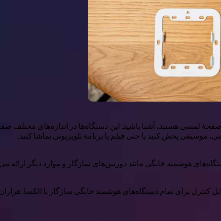
هٔ اسپیکرهای هوشمند Amazon Echo Show که دارای صفحهٔ لمسی هستند، آشنا باشید. این دستگاه‌ها
ی، موسیقی پخش کنید یا حتی فیلم یا برنامهٔ تلویزیونی تماشا کنید.
ترل برای تمام دستگاه‌های هوشمند خانگی سازگار با الکسا. هزاران دست