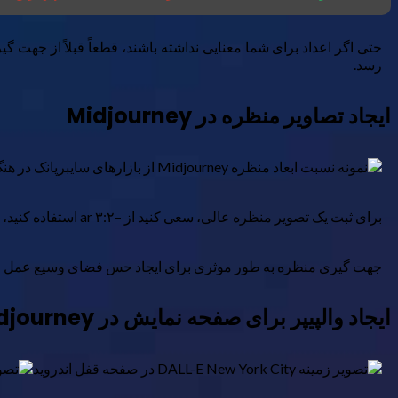
حتی اگر اعداد برای شما معنایی نداشته باشند، قطعاً قبلاً از جهت 
رسد.
ایجاد تصاویر منظره در Midjourney
برای ثبت یک تصویر منظره عالی، سعی کنید از –ar ۳:۲ استفاده کنید، که یک نسبت تصویر رایج در عکاسی است. شما همچنین می توانید از –ar ۵:۴ استفاده کنید، یا برای نمای عریض، –ar ۷:۴ را امتحان کنید.
جهت گیری منظره به طور موثری برای ایجاد حس فضای وسیع عمل می
ایجاد والپیپر برای صفحه نمایش در Midjourney