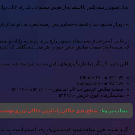
ایجاد تصویر زمینه تلفن با استفاده از هوش مصنوعی یک راه عالی برای استفاده از هنری است که با Midjourney یا هر تولید کننده هن
به دور از محدود شدن فقط به تصاویر پس زمینه تلفن، می توانید از پارامتر –ar برای ایجاد یک تصویر در ابعاد مناسب برای هر دستگاه یا صفحه نمایش ا
در حالی که برخی از نسبت‌های تصویر رایج برای لپ‌تاپ، رایانه و ص
که نسبت ابعاد صفحه نمایش خاص خود را، هر مدل دستگاهی که دارید،
با این حال، اگر نگران اندازه‌گیری‌های دقیق نیستید، در اینجا چند نس
iPhone 15 –ar 90:195
Galaxy S22 –ar 90:195
صفحه نمایش عریض لپ تاپ/مانیتور –ar ۱۶:۱۰ یا –ar ۱۶:۹
نمایشگرهای فوق عریض –ar ۲۱:۹
مطلب مرتبط:
سطح بعدی حکاکی را با اولین حکاکی لیزری هوشمند دنیا تجربه کنید: