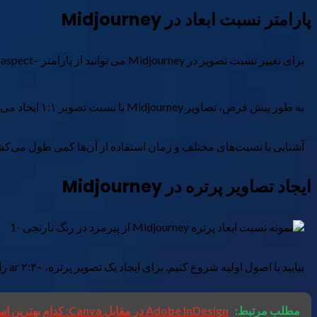
پارامتر نسبت ابعاد در Midjourney
برای تغییر نسبت تصویر در Midjourney می توانید از پارامتر –aspect یا –ar و به دنبال آن نسبت استفاده کنید. این پارامتر همیشه در انتهای اعلان قرار می گیرد.
به طور پیش فرض، تصاویر Midjourney با نسبت تصویر ۱:۱ ایجاد می شوند، به این معنی که هر دو عرض و طول یکسان هستند و یک تصویر مربعی تولید می کنند.
آشنایی با نسبت‌های مختلف و زمان استفاده از آن‌ها کمی طول می‌کشد، ب
ایجاد تصاویر پرتره در Midjourney
بیایید با اصول اولیه شروع کنیم. برای ایجاد یک تصویر پرتره، –ar ۲:۳ را به انتهای درخواست خود اضافه کنید. جایگزین دیگر –ar ۴:۵ است که ارتفاع عمودی کوتاه تری دارد اما کمی عریض تر است.
مطلب مرتبط:
Adobe InDesign در مقابل Canva: کدام بهترین است؟