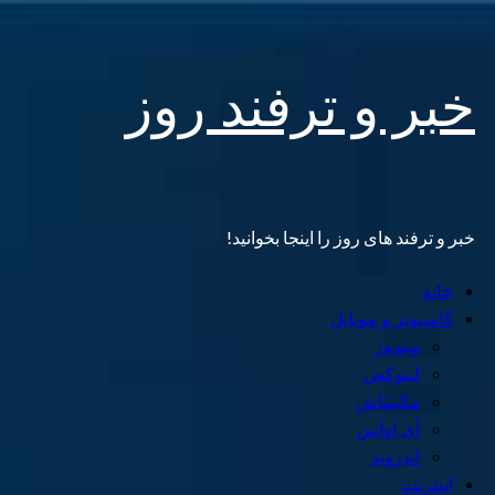
Skip
خبر و ترفند روز
to
content
خبر و ترفند های روز را اینجا بخوانید!
Primary
خانه
Menu
کامپیوتر و موبایل
ویندوز
لینوکس
مکینتاش
آی اواس
اندروید
اینترنت