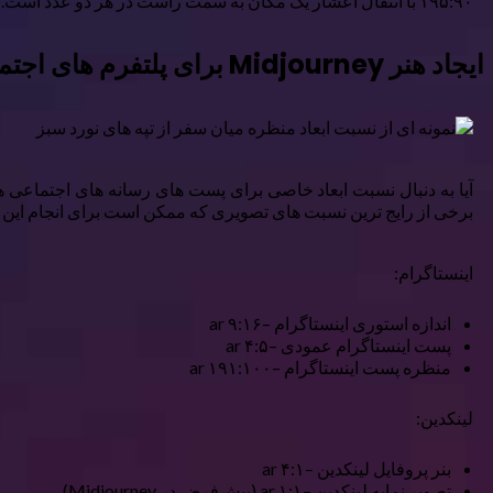
۱۹۵:۹۰ با انتقال اعشار یک مکان به سمت راست در هر دو عدد است.
ایجاد هنر Midjourney برای پلتفرم های اجتماعی
آیا به دنبال نسبت ابعاد خاصی برای پست های رسانه های اجتماعی هس
برخی از رایج ترین نسبت های تصویری که ممکن است برای انجام این کا
اینستاگرام:
اندازه استوری اینستاگرام –ar ۹:۱۶
پست اینستاگرام عمودی –ar ۴:۵
منظره پست اینستاگرام –ar ۱۹۱:۱۰۰
لینکدین:
بنر پروفایل لینکدین –ar ۴:۱
تصویر نمایه لینکدین –ar ۱:۱ (پیش‌فرض در Midjourney)