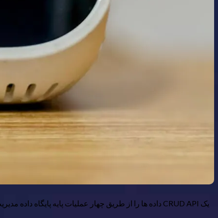
یک CRUD API داده ها را از طریق چهار عملیات پایه پایگاه داده مدیریت می کند: ایجاد، خواندن، به روز رسانی و حذف. فقط با Express و پایگاه داده PostgreSQL می توانید یک CRUD API ساده ایجاد کنید.