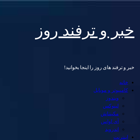
Skip
خبر و ترفند روز
to
content
خبر و ترفند های روز را اینجا بخوانید!
Primary
خانه
Menu
کامپیوتر و موبایل
ویندوز
لینوکس
مکینتاش
آی اواس
اندروید
اینترنت