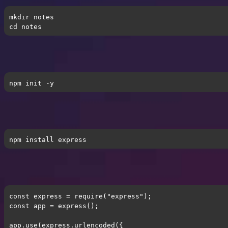
mkdir notes
cd
 notes
npm init -y
npm 
install
 express
const
 express = 
require
(
"express"
);
const
 app = express();
app
.use
(
express
.urlencoded
({