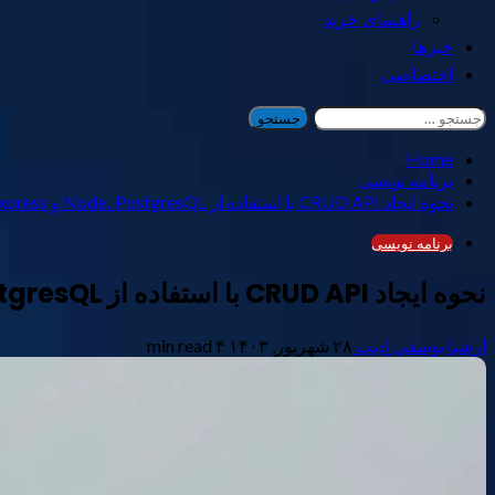
راهنمای خرید
خبرها
اختصاصی
جستجو
برای:
Home
برنامه نویسی
نحوه ایجاد CRUD API با استفاده از Node، PostgresQL و Express
برنامه نویسی
نحوه ایجاد CRUD API با استفاده از Node، PostgresQL و Express
ارشیا یوسفی ادیب
۲۸ شهریور, ۱۴۰۳
۴ min read