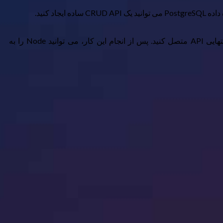
با ایجاد یک سرور Express شروع کنید که PostgreSQL را به آن متصل خواهید کرد. سپس، توابع CRUD را ایجاد کنید و آنها را به نقاط انتهایی API متصل کنید. پس از انجام این کار، می توانید Node را به