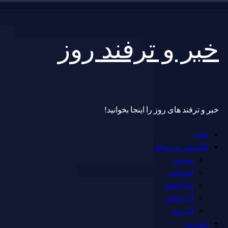
Skip
خبر و ترفند روز
to
content
خبر و ترفند های روز را اینجا بخوانید!
Primary
خانه
Menu
کامپیوتر و موبایل
ویندوز
لینوکس
مکینتاش
آی اواس
اندروید
اینترنت