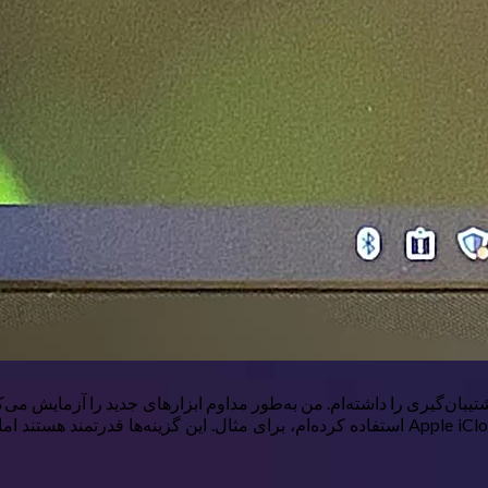
و گزینه‌های اصلی مانند Google Drive، Microsoft OneDrive و Apple iCloud استفاده کرده‌ام، 