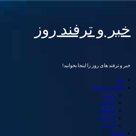
Skip
خبر و ترفند روز
to
content
خبر و ترفند های روز را اینجا بخوانید!
Primary
خانه
Menu
کامپیوتر و موبایل
ویندوز
لینوکس
مکینتاش
آی اواس
اندروید
اینترنت