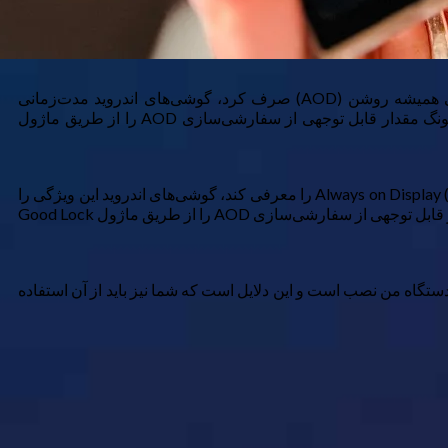
من از سامسونگ گلکسی S24 Ultra به‌عنوان گوشی اندروید اصلی‌ام استفاده می‌کنم. در حالی که اپل مدتی طولانی برای معرفی ویژگی همیشه روشن (AOD) صرف کرد، گوشی‌های اندروید مدت‌زمانی
طولانی‌تر آن را داشته‌اند. من از AOD برای نگاهی سریع به زمان، اعلان‌ها و موسیقی‌ای که گوش می‌دهم استفاده می‌کنم. اگرچه سامسونگ مقدار قابل توجهی از سفارشی‌سازی AOD را از طریق ماژول
من از سامسونگ گلکسی S24 Ultra به‌عنوان تلفن اصلی اندرویدم استفاده می‌کنم. در حالی که اپل مدتی طولانی‌ طول کشید تا ویژگی Always on Display (AOD) را معرفی کند، گوشی‌های اندروید این ویژگی را
ماژول Good Lock
ال حاضر این برنامه به‌صورت دائم روی دستگاه من نصب است و این دلایل است که شما نیز باید از آن استفاده