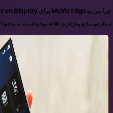
چرا من به Muviz Edge برای Always on Display خود سوئیچ کردم؟
سفارشی‌سازی پیش‌فرض AOD موجود است، اما محدود است