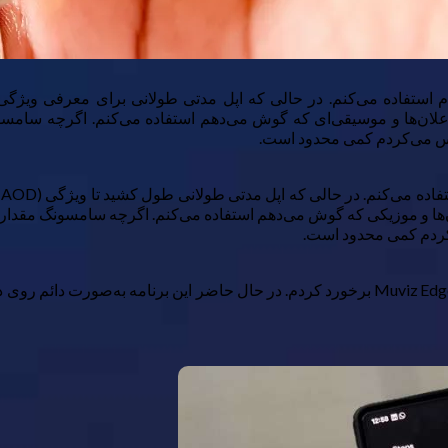
‌کردم کمی محدود است.
بعد از مدتی تحقیق دربارهٔ چگونگی سفارشی‌سازی AOD، به برنامه Muviz Edge برخورد کردم. در ح