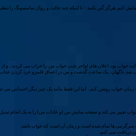
ایش کنم. هرگز گیر نکنید – تا اینکه چند حالت و روال سامسونگ را تنظیم
ت خواب بود. اعلان های اواخر شب خواب من را خراب می کردند ، و از آنجا
خواب شد. ناگهان ، یک ساعت گذشت و من در اعماق قلمرو خرد کردن عذاب 
 بود که DND را روی تلفن Android خود نزدیک به زمان خواب روشن کنم ، اما این فقط مانند یک 