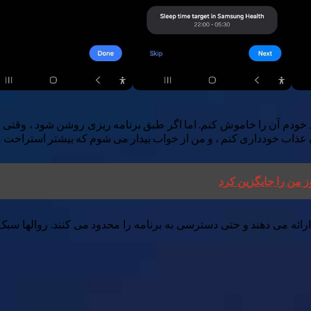
خودم آن را خاموش کنم. اما اگر طبق برنامه ریزی روشن شود ، وقتی ب
ن عذاب خودداری کنم ، و من از خواب بیدار می شوم که بیشتر استراحت 
ارائه می دهند و حتی دسترسی به برنامه را محدود می کنند. روالها 