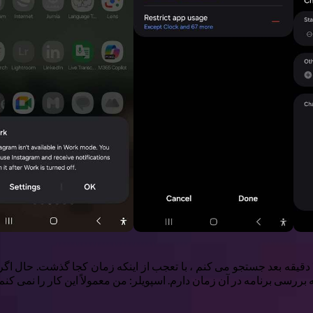
قبل از تنظیم این کار ، من یک استراحت سریع اینستاگرام را فقط ۲۰ دقیقه بعد جستجو می کنم ، با تعجب از 
ه بررسی برنامه در آن زمان دارم. اسپویلر: من معمولاً این کار را نمی کنم.