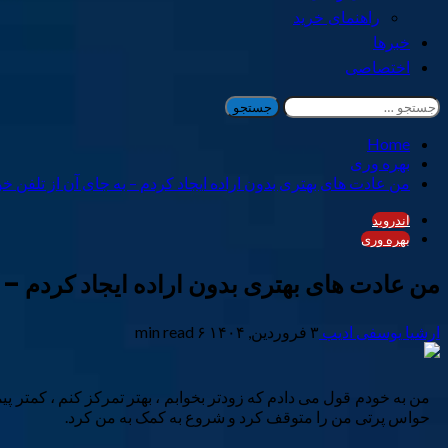
راهنمای خرید
خبرها
اختصاصی
جستجو
برای:
Home
بهره وری
من عادت های بهتری بدون اراده ایجاد کردم – به جای آن از تلفن خ
اندروید
بهره وری
من عادت های بهتری بدون اراده ایجاد کردم – ب
ارشیا یوسفی ادیب
۳ فروردین, ۱۴۰۴
۶ min read
من به خودم قول می دادم که زودتر بخوابم ، بهتر تمرکز کنم ، کمتر پیم
حواس پرتی من را متوقف کرد و شروع به کمک به من کرد.