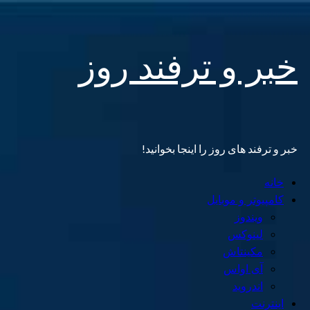
Skip
خبر و ترفند روز
to
content
خبر و ترفند های روز را اینجا بخوانید!
Primary
خانه
Menu
کامپیوتر و موبایل
ویندوز
لینوکس
مکینتاش
آی اواس
اندروید
اینترنت