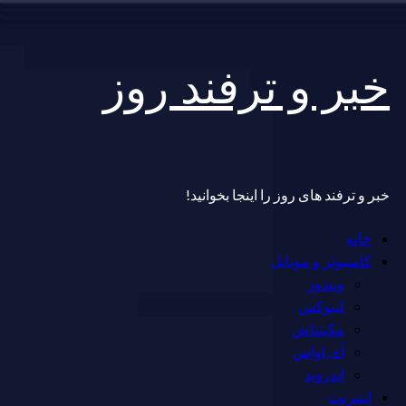
Skip
خبر و ترفند روز
to
content
خبر و ترفند های روز را اینجا بخوانید!
Primary
خانه
Menu
کامپیوتر و موبایل
ویندوز
لینوکس
مکینتاش
آی اواس
اندروید
اینترنت