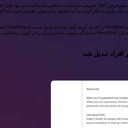
اگر تعجب می‌کنید که چرا ۱.۱.۱.۱ شرکت Cloudflare تبدیل به توصیه پیش‌فرض DNS عمومی 
گر نیازی به فکر کردن به آن نداشتم، و این همان طریقی است که اکثر اف
با این ح