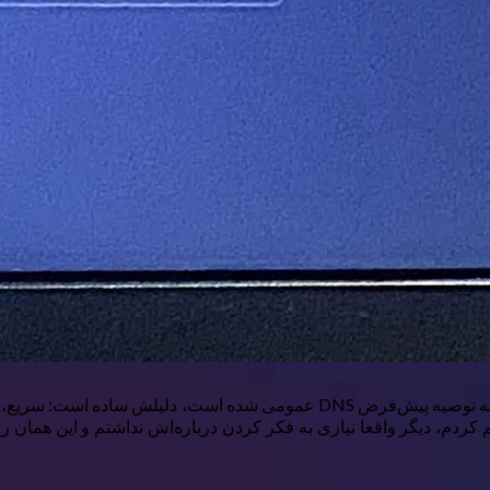
اگر تعجب می‌کنید که چرا سرویس ۱.۱.۱.۱ شرکت Cloudflare تبدیل به توصیه پیش‌ف
دم، دیگر واقعا نیازی به فکر کردن درباره‌اش نداشتم و این همان رو