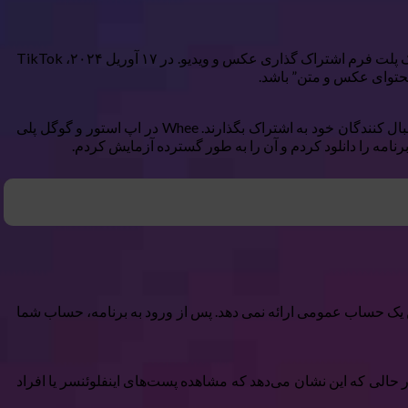
اگرچه این اولین بار نیست – TikTok قبلاً سعی کرده است با اینستاگرام رقابت کند. در سال ۲۰۲۰، ByteDance Lemon8 را راه اندازی کرد، یک پلت فرم اشتراک گذاری عکس و ویدیو. در ۱۷ آوریل ۲۰۲۴، TikTok
مشخص نیست که TikTok چگونه قصد دارد Whee و TikTok Notes را متمایز نگه دارد، زیرا هر دو به کاربران اجازه می دهند تصاویر را با دنبال کنندگان خود به اشتراک بگذارند. Whee در اپ استور و گوگل پلی
امه را دانلود کردم و آن را به طور گسترده آزمایش کردم.
 کنید. برخلاف اینستاگرام و سایر برنامه های شبکه اجتماعی، Whee گزینه ای برای داشتن یک حساب عمومی ارائه نمی دهد. پس از ورود به برنامه، حساب شما
ر حالی که این نشان می‌دهد که مشاهده پست‌های اینفلوئنسر یا افراد