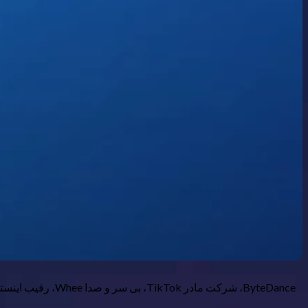
ByteDance، شرکت مادر TikTok، بی سر و صدا Whee، رقیب اینستاگرام را در ژوئن ۲۰۲۴ راه اندازی کرد. با وجود ویژگی های امیدوارکننده آن، این برنامه در حال حاضر ضعیف است. در اینجا دلیل آن است.