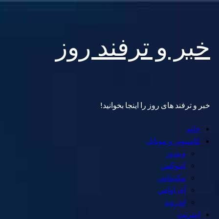
Skip
خبر و ترفند روز
to
content
خبر و ترفند های روز را اینجا بخوانید!
Primary
خانه
Menu
کامپیوتر و موبایل
ویندوز
لینوکس
مکینتاش
آی اواس
اندروید
اینترنت