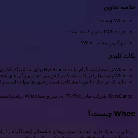
خلاصه عناوین
Whee چیست؟
چرا Whee امیدوار کننده است
بزرگترین معایب Whee
نکات کلیدی
Whee برنامه اینستاگرام مانند ByteDance برای به اشتراک گذاری تصاویر فقط با دوستان نزدیک است.
Whee پست ها را در قالب شبکه نمایش می دهد و ویژگی های شخصی سازی تصاویر را ارائه می دهد.
جایی که در حال حاضر با مشکلات فنی در آیفون‌ها مواجه است و کاربران باید با ا
ByteDance، شرکت مادر TikTok، بی سر و صدا Whee، رقیب اینستاگرام را در ژوئن ۲۰۲۴ راه اندازی کرد. با وجود ویژگی های امیدوارکننده آن، این برنامه در حال حاضر ضعیف است. در اینجا دلیل آن است.
Whee چیست؟
اینستاگرام به نام Whee راه اندازی کرد که به کاربران اجازه می داد تصاویر را با نزدیک ترین دوستان خود به اشتراک بگذارند.