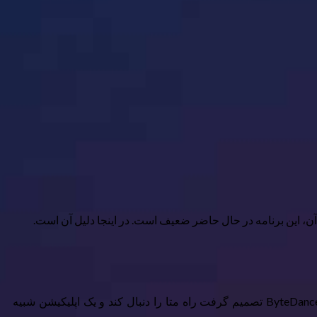
زمانی را به یاد دارید که متا استوری‌ها و حلقه‌های اینستاگرام را راه‌اندازی کرد و سعی داشت با TikTok و Snapchat رقابت کند؟ خب، ByteDance تصمیم گرفت راه متا را دنبال کند و یک اپلیکیشن شبیه