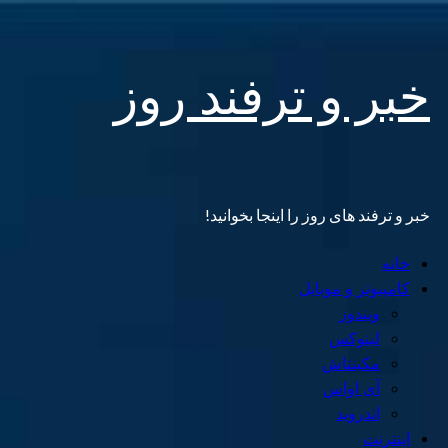
Skip
خبر و ترفند روز
to
content
خبر و ترفند های روز را اینجا بخوانید!
Primary
خانه
Menu
کامپیوتر و موبایل
ویندوز
لینوکس
مکینتاش
آی اواس
اندروید
اینترنت