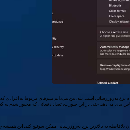
های به‌روزرسانی بالاتر عادت کرده‌ام که ۶۰ هرتز احساس بدی می‌دهد. حتی در این صورت، تعداد 
 بلافاصله به بالاترین نرخ به‌روزرسانی ممکن سوئیچ کند، این همیشه