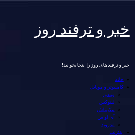
Skip
خبر و ترفند روز
to
content
خبر و ترفند های روز را اینجا بخوانید!
Primary
خانه
Menu
کامپیوتر و موبایل
ویندوز
لینوکس
مکینتاش
آی اواس
اندروید
اینترنت