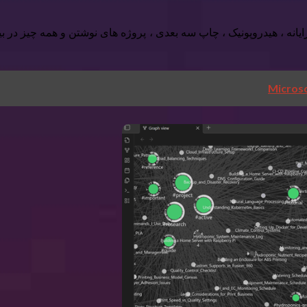
نه ، هیدروپونیک ، چاپ سه بعدی ، پروژه های نوشتن و همه چیز در ب