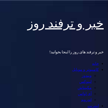
Skip
خبر و ترفند روز
to
content
خبر و ترفند های روز را اینجا بخوانید!
Primary
خانه
Menu
کامپیوتر و موبایل
ویندوز
لینوکس
مکینتاش
آی اواس
اندروید
اینترنت