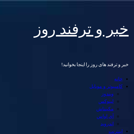
Skip
خبر و ترفند روز
to
content
خبر و ترفند های روز را اینجا بخوانید!
Primary
خانه
Menu
کامپیوتر و موبایل
ویندوز
لینوکس
مکینتاش
آی اواس
اندروید
اینترنت