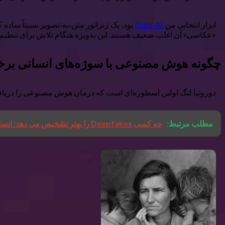
ابزار انتخابی من
Fotor AI
«عکاسی» آن اغلب ضعیف هستند. این به‌ویژه هنگام تلاش برای تنظیم 
چگونه هوش مصنوعی با سوژه‌های انسانی برخو
دوروتیا لنگ اولین اسطوره‌ای است که درمان هوش مصنوعی را دریافت کرد. 
مطلب مرتبط:
چه کسی Deepfakes را بهتر تشخیص می دهد: انسان یا ماشین؟