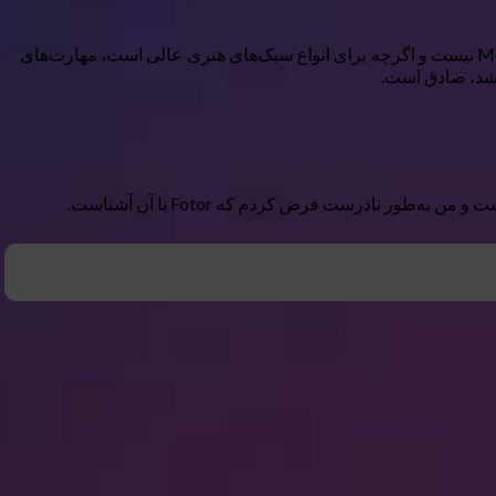
بود، یک ژنراتور متن‑به‑تصویر نسبتاً ساده که به‌طور کلی نتایج محکمی ارائه می‌دهد. با این حال، این ابزار Midjourney نیست و اگرچه برای انواع سبک‌های هنری عالی است، مهارت‌های
اشد، صادق است.
 نادرست فرض کردم که Fotor با آن آشناست.