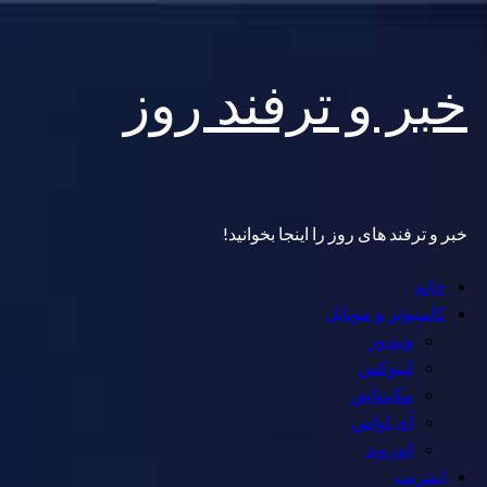
Skip
خبر و ترفند روز
to
content
خبر و ترفند های روز را اینجا بخوانید!
Primary
خانه
Menu
کامپیوتر و موبایل
ویندوز
لینوکس
مکینتاش
آی اواس
اندروید
اینترنت