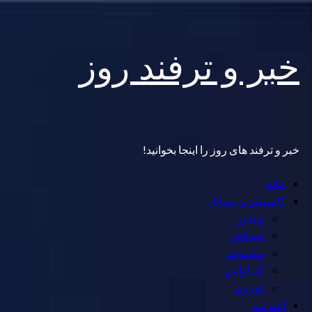
Skip
خبر و ترفند روز
to
content
خبر و ترفند های روز را اینجا بخوانید!
Primary
خانه
Menu
کامپیوتر و موبایل
ویندوز
لینوکس
مکینتاش
آی اواس
اندروید
اینترنت