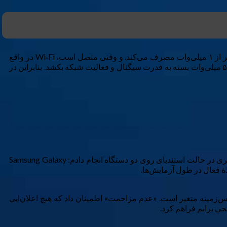
Wi‑Fi نیز به‌طور مشابهی کارآمد است. وقتی تلفن شما به شبکه‌ای متصل نیست، رادیوی Wi‑Fi فقط به‌صورت دوره‌ای اسکن می‌کند و کمتر از ۱ میلی‌وات مصرف می‌کند. و وقتی متصل است، Wi‑Fi در واقع
کمتر از داده‌های سلولی انرژی مصرف می‌کند. یک اتصال Wi‑Fi حدود ۳۰ میلی‌وات مصرف می‌کند، در حالی که سلولار می‌تواند بین ۵۰ تا ۵۰۰ میلی‌وات بسته به قدرت سیگنال و فعالیت شبکه بکشد. بنابراین در
برای فهمیدن این‌که آیا خاموش کردن Wi‑Fi و Bluetooth واقعاً تفاوت قابل‌قابل‌توجهی ایجاد می‌کند یا نه، من یک سری آزمایش‌های تخلیه باتری در حالت استندبای روی دو دستگاه انجام دادم: Samsung Galaxy
س‌زمینه متغیر است. «عدم مزاحمت» اطمینان داد که هیچ اعلان‌ایی