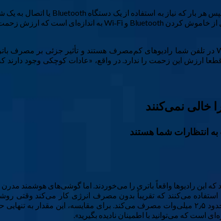
من دیده‌ام که برخی Wi‑Fi و Bluetooth را
اموش کردن مداوم آن‌ها را داشته باشد؟
پاسخ نه است و دلیلش را برایتان توضیح می‌دهم. Bluetooth و Wi‑Fi در تلفن شما رادیوهای کم‌مصرف ه
قطعا ارزش این زحمت را ندارد. در واقع، «عادات کوچکی وجود دارند که 
به انتظارات شما هستند
زیادی داشته است. دستگاه‌های امروزی از Bluetooth Low Energy استفاده می‌کنند که تقریباً بدون 
جفت‌شده، مانند هدفون‌های بی‌سیم یا ساعت هوشمند، Bluetooth حدود ۲٫۵ میلی‌وات مصرف می‌کند. بر