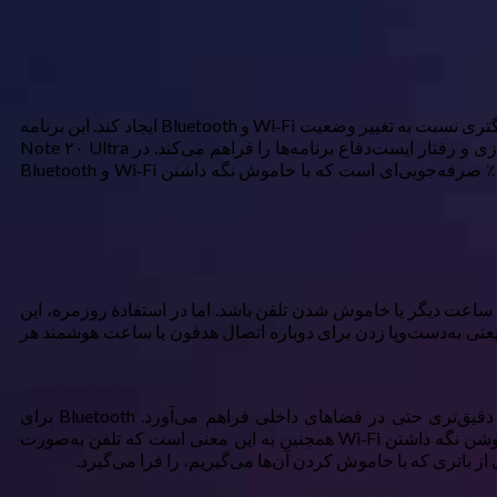
اگر به‌طور جدی می‌خواهید عمر باتری را افزایش دهید، «یک برنامهٔ عمیق صرفه‌جویی در انرژی مانند SaverTuner» می‌تواند تفاوت بسیار بزرگتری نسبت به تغییر وضعیت Wi‑Fi و Bluetooth ایجاد کند. این برنامه
به شما امکان می‌دهد تا تنظیمات دقیق‌تری برای رفتار صرفه‌جویی در انرژی اندروید داشته باشید، کنترل بر زمان‌بندی Doze، تسریع راه‌اندازی و رفتار ایست‌دفاع برنامه‌ها را فراهم می‌کند. در Note ۲۰ Ultra
من، این برنامه عمر باتری را به‌مقدار ۱۵ تا ۲۰٪ نسبت به صرفه‌جویی پیش‌فرض سامسونگ بهبود داد. این معامله بسیار بهتری نسبت به ۳٫۴٪ صرفه‌جویی‌ای است که با خاموش نگه داشتن Wi‑Fi و Bluetooth
یک ساعت دیگر یا خاموش شدن تلفن باشد. اما در استفادهٔ روزمره، این
یه برای توجیه زحمت بسیار کوچکی است. فراموش کردن روشن کردن Wi‑Fi یعنی صرف داده‌های موبایل. فراموش کردن Bluetooth یعنی به‌دست‌وپا زدن برای دوباره اتصال هدفون یا ساعت هوشمند هر
فراتر از راحتی، دلایل عملی برای روشن نگه داشتن هر دو وجود دارد. Wi‑Fi در GPS کمکی کمک می‌کند و داده‌های موقعیتی سریع‌تر و دقیق‌تری حتی در فضاهای داخلی فراهم می‌آورد. Bluetooth برای
Find My Device حیاتی است، جایی که تلفن‌های نزدیک سیگنال دستگاه گم‌شده شما را تشخیص می‌دهند و مکان آن را گزارش می‌کنند. روشن نگه داشتن Wi‑Fi همچنین به این معنی است که تلفن به‌صورت
ز باتری که با خاموش کردن آن‌ها می‌گیریم، را فرا می‌گیرد.