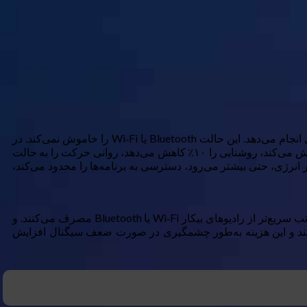
وقتی نیاز به حفظ باتری برای رسیدن به شارژر دارم، حالت صرفه‌جویی در انرژی را روشن می‌کنم. نکتهٔ جالب این است که واقعاً چه کاری انجام می‌دهد. این حالت Bluetooth یا Wi‑Fi را خاموش نمی‌کند. در
عوض، به‌سرعت خدمات مکان‌یابی و Super HDR را غیرفعال می‌کند، سرعت CPU را به ۷۰٪ محدود می‌کند، نمایش همیشه روشن را خاموش می‌کند، روشنایی را ۱۰٪ کاهش می‌دهد، روانی حرکت را به حالت
نیه تنظیم می‌کند. در حالت حداکثر صرفه‌جویی در انرژی، حتی بیشتر می‌رود، دسترسی به برنامه‌ها را محدود می‌کند،
این به شما نشان می‌دهد که تخلیه واقعی کجا رخ می‌دهد. صفحه نمایش، پردازنده، خدمات مکان‌یابی و فعالیت‌های پس‌زمینه باتری را به‌مراتب سریع‌تر از رادیوهای بیکار Wi‑Fi یا Bluetooth مصرف می‌کنند. و
ی‌کند و این هزینه به‌طور چشمگیری در صورت ضعف سیگنال افزایش