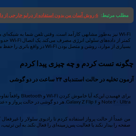
مطلب مرتبط:
6 روش آسان من بدون استفاده از درایو خارجی از داده ها نسخه پشتیبان تهیه می کنم
بسیاری از موارد، روشن و متصل بودن Wi‑Fi در واقع باتری را حفظ می‌کند نه تخلیه می‌کند.
چگونه تست کردم و چه چیزی پیدا کردم
آزمون تخلیه در حالت استندبای ۲۴ ساعت در دو گوشی
Note ۲۰ Ultra و Galaxy Z Flip ۶. هر دو گوشی در حالت پرواز و «عدم مزاحمت» تنظیم شدند و به‌طور کامل بیکار بودند بدون هیچ‌گونه استفادهٔ فعال در طول آزمایش‌ها.
من عمداً از حالت پرواز استفاده کردم تا رادیوی سلولار را غیرفع
صفحه را بیدار نکند یا فعالیت پس‌زمینه‌ای را فعال نکند. به این ترتیب، تنها متغیر بین هر آزمون وضعیت Wi‑Fi 