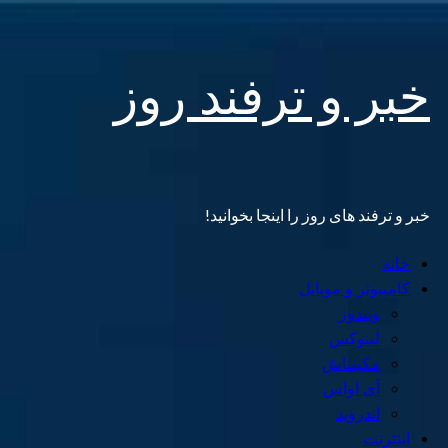
Skip
خبر و ترفند روز
to
content
خبر و ترفند های روز را اینجا بخوانید!
Primary
خانه
Menu
کامپیوتر و موبایل
ویندوز
لینوکس
مکینتاش
آی اواس
اندروید
اینترنت