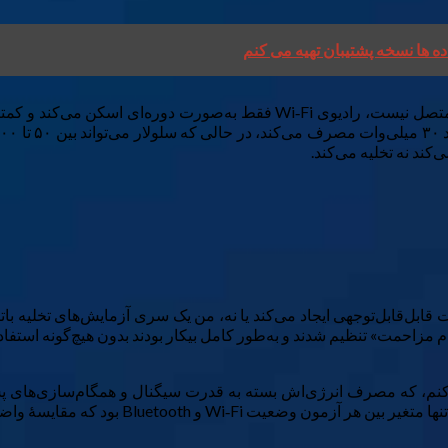
ال کنم، که مصرف انرژی‌اش بسته به قدرت سیگنال و همگام‌سازی‌های پ
و Bluetooth بود که مقایسهٔ واضحی برایم فراهم کرد.