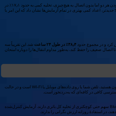
. با روشن بودن هر دو اما بدون اتصال به هیچ‌چیزی، تخلیه کمی به حدود ۱۷٫۱٪ در
است. Z Flip ۶ با Snapdragon ۸ Gen ۳ جدیدتر، اعداد کمی بهتری در تمام آزمایش‌ها نشان داد که این امر با
۳۸٫۴٪ در طول ۲۴ ساعت
شد. این تقریباً سه
ت. این اتفاق به این دلیل می‌افتد که رادیوی Wi‑Fi باید بسیار سخت‌تر کار کند تا اتصال ضعیف را حفظ کند، به‌طور مداوم انتقال‌ها را دوباره امتحان
با این حال، این سناریوی بدترین حالت برای اکثر مردم غیرواقعی است. در منزل یا در دفتر، سیگنال Wi‑Fi معمولاً قوی و ثابت است. وقتی بیرون هستید، تلفن شما یا روی داده‌های موبایل یا Wi‑Fi است و در حالت
دسترسی کافی در کافه‌ای که به‌دردنخور است.
همچنین باید اشاره کرد که در استفادهٔ واقعی، با فعال بودن سلولار، همگام‌سازی برنامه‌ها و روشن بودن صفحه در طول روز، Wi‑Fi و Bluetooth سهم حتی کوچکتری از تخلیه کل باتری دارند. آزمایش کنترل‌شده
ند، در استفادهٔ روزانه ارزش نگرانی را ندارند.