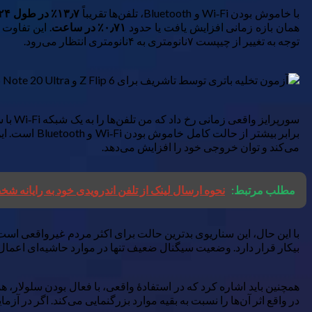
با خاموش بودن Wi‑Fi و Bluetooth، تلفن‌ها تقریباً
۱۳٫۷٪ در طول ۲۴ ساعت
همان بازه زمانی افزایش یافت یا حدود
۰٫۷۱٪ در ساعت
. این تفاوت 
توجه به تغییر از چیپست ۷نانومتری به ۴نانومتری انتظار می‌رود.
سورپرایز واقعی زمانی رخ داد که من تلفن‌ها را به یک شبکه Wi‑Fi با سیگنال ضعیف، فقط یک نوار، متصل کردم. تخلیه به ۱٫۶٪ در ساعت پرش کرد و در مجموع حدود
می‌کند و توان خروجی خود را افزایش می‌دهد.
مطلب مرتبط:
نحوه ارسال لینک از تلفن اندرویدی خود به رایانه ش
بیکار قرار دارد. وضعیت سیگنال ضعیف تنها در موارد حاشیه‌ای اعمال 
در واقع اثر آن‌ها را نسبت به بقیه موارد بزرگنمایی می‌کند. اگر در آز