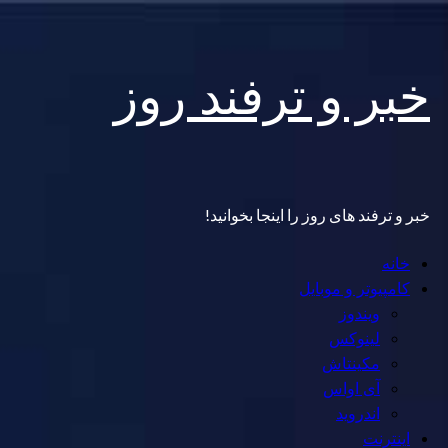
Skip
خبر و ترفند روز
to
content
خبر و ترفند های روز را اینجا بخوانید!
Primary
خانه
Menu
کامپیوتر و موبایل
ویندوز
لینوکس
مکینتاش
آی اواس
اندروید
اینترنت