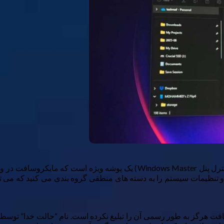
حالت خدا (به وضوح یک اصطلاح اغراق آمیز ؛ نام رسمی آن میانبر کنترل پنل er
 کنید ، و تنظیمات سیستم را به دسته های منطقی گروه بندی می کنید که می 
ت هرگز به طور رسمی آن را تبلیغ نکرده است. نام “حالت خدا” توسط عل