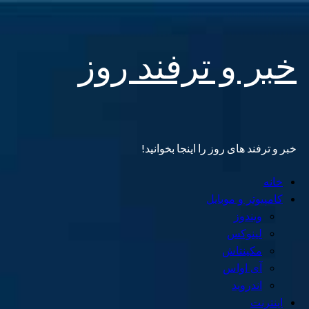
Skip
خبر و ترفند روز
to
content
خبر و ترفند های روز را اینجا بخوانید!
Primary
خانه
Menu
کامپیوتر و موبایل
ویندوز
لینوکس
مکینتاش
آی اواس
اندروید
اینترنت