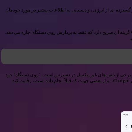
یر گسترده ای از انرژی ، و دستیابی به اطلاعات بیشتر در مورد خودمان
با این حال ، اگر ابزارهای AI را به طور خاص بر روی دستگاه من اجرا کنید ، هر دو نگرانی اصلی من را برطرف می کند. خوشبختانه ، Galaxy AI گزینه ای صریح دارد که فقط به پردازش روی دستگاه اجازه می دهد.
.
تفاده می کند. Google نام Gemini Nano را که از طریق تلفن های پیکسل و برخی از تلفن های غیر پیکسل در دسترس است ، “روی دستگاه” خود