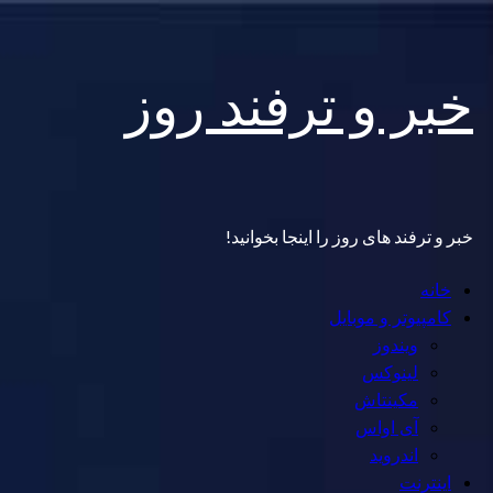
Skip
خبر و ترفند روز
to
content
خبر و ترفند های روز را اینجا بخوانید!
Primary
خانه
Menu
کامپیوتر و موبایل
ویندوز
لینوکس
مکینتاش
آی اواس
اندروید
اینترنت