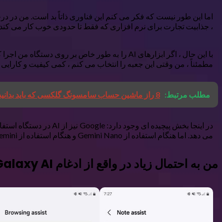
اما این طور نیست که فکر می کنم این فناوری ذاتاً بد است. من در درجه
، جذابیت تجارت برای نرم افزاری که فقط تا حدودی خوب کار می کند
مطمئناً ، من وقتی این جعبه را انتخاب می کنم ، کمی کیفیت و کارایی ر
مطلب مرتبط:
8 راز ماشین حساب سامسونگ گلکسی که باید بدانید
می دهد. اما هنگام استفاده از Gemini Nano و هنگام استفاده از Gemini معمولی ، بسیار فازی است. از نظر تئوری ، Gemini Nano باید با امثال Chatgpt – و از بعضی جهات که قبلاً انجام داده است ، رقابت کند.
من به احتمال زیاد در واقع از ادغام Galaxy AI استفاده می کنم