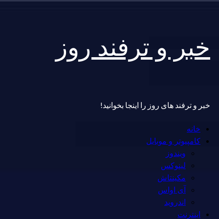
Skip
خبر و ترفند روز
to
content
خبر و ترفند های روز را اینجا بخوانید!
Primary
خانه
Menu
کامپیوتر و موبایل
ویندوز
لینوکس
مکینتاش
آی اواس
اندروید
اینترنت