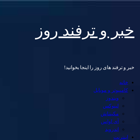
Skip
خبر و ترفند روز
to
content
خبر و ترفند های روز را اینجا بخوانید!
Primary
خانه
Menu
کامپیوتر و موبایل
ویندوز
لینوکس
مکینتاش
آی اواس
اندروید
اینترنت