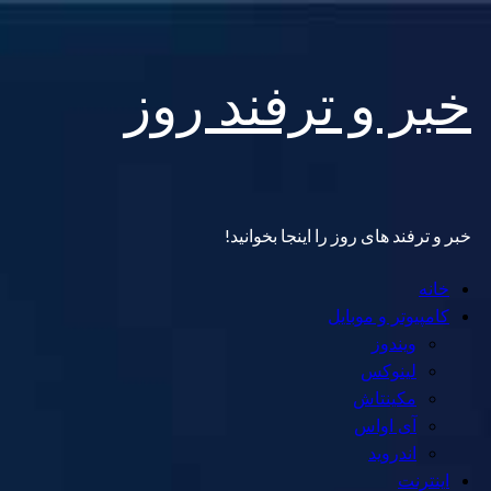
Skip
خبر و ترفند روز
to
content
خبر و ترفند های روز را اینجا بخوانید!
Primary
خانه
Menu
کامپیوتر و موبایل
ویندوز
لینوکس
مکینتاش
آی اواس
اندروید
اینترنت