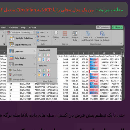
مطلب مرتبط:
من یک مدل محلی را با MCP به Obsidian متصل کردم و بهتر از ترکیب NotebookLM و ChatGPT است.
حتی با یک تنظیم پیش فرض در اکسل ، میله های داده بلافاصله برگه ش