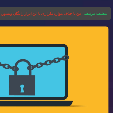
مطلب مرتبط:
من با حذف موارد تکراری با این ابزار رایگان ویندوز،