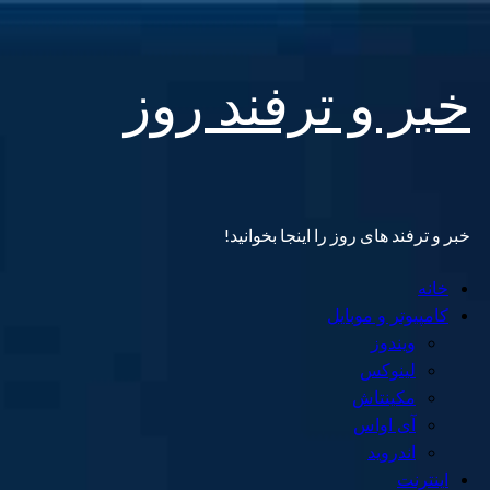
Skip
خبر و ترفند روز
to
content
خبر و ترفند های روز را اینجا بخوانید!
Primary
خانه
Menu
کامپیوتر و موبایل
ویندوز
لینوکس
مکینتاش
آی اواس
اندروید
اینترنت