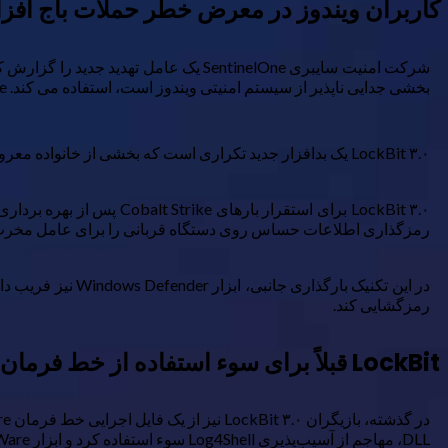
کاربران ویندوز در معرض خطر حملات باج افزار
بخشی جدایی ناپذیر از سیستم امنیتی ویندوز است، استفاده می کند. MpCmdRun.exe می تواند بدافزار را اسکن کند، بنابراین جای تعجب نیست که در این حمله مورد هدف قرار گیرد.
LockBit ۳.۰ یک بدافزار جدید تکراری است که بخشی از خانواده معروف LockBit ransomware-as-a-service (RaaS) را تشکیل می دهد که ابزارهای باج افزار را به مشتریان پرداخت می کند.
رمزگذاری اطلاعات حساس روی دستگاه قربانی را برای عامل مخرب آ
رمزگشایی کند.
LockBit قبلاً برای سوء استفاده از خط فرمان VMWare استفاده شده است
DLL، مهاجم از آسیب‌پذیری Log4Shell سوء استفاده کرد و ابزار VMWare را فریب داد تا یک DLL مخرب را به جای DLL اصلی و بی‌ضرر بارگیری کند.