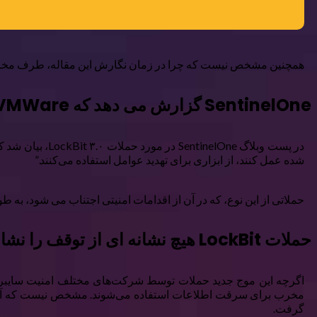
همچنین مشخص نیست که چرا در زمان نگارش این مقاله، طرف مخرب به جای VMWare شروع به سوء استفاده از  Defender
SentinelOne گزارش می دهد که VMWare و Windows Defender در معرض خطر هستند
شده عمل کنند، از ابزاری برای تهدید عوامل استفاده می‌کنند.”
حملاتی از این نوع، که در آن از اقدامات امنیتی اجتناب می شود، به طور فزاینده ای رایج می شوند، به طوری که VMWare و der
حملات LockBit هیچ نشانه ای از توقف را نشان نمی دهند
اگرچه این موج جدید حملات توسط شرکت‌های مختلف امنیت سایبری شن
گرفت.