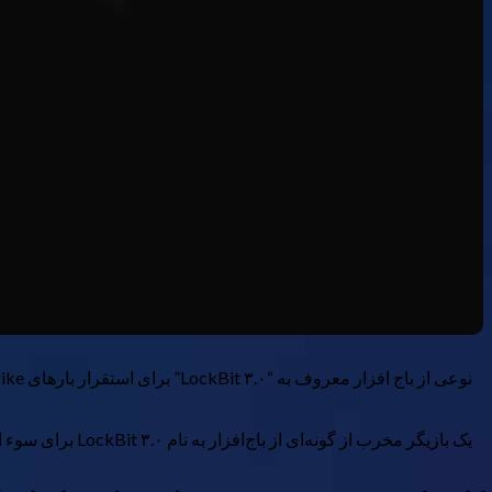
نوعی از باج افزار معروف به “LockBit ۳.۰” برای استقرار بارهای Cobalt Strike از طریق ابزار خط فرمان Windows Defender استفاده می شود.
یک بازیگر مخرب از گونه‌ای از باج‌افزار به نام LockBit ۳.۰ برای سوء استفاده از ابزار خط فرمان Windows Defender استفاده می‌کند. محموله های Cobalt Strike Beacon در این فرآیند مستقر می شوند.