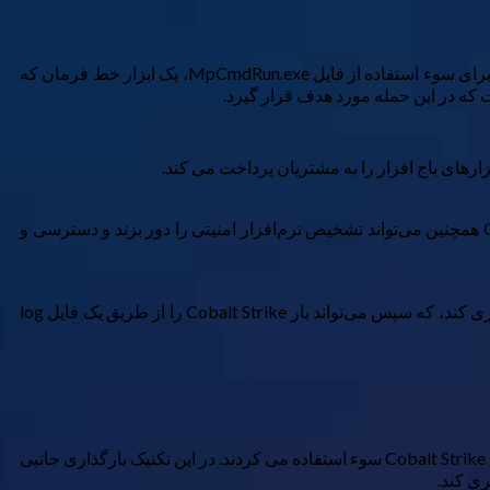
شرکت امنیت سایبری SentinelOne یک عامل تهدید جدید را گزارش کرده است که از باج افزار LockBit ۳.۰ (همچنین به نام LockBit Black) برای سوء استفاده از فایل MpCmdRun.exe، یک ابزار خط فرمان که
LockBit ۳.۰ برای استقرار بارهای Cobalt Strike پس از بهره برداری استفاده می شود که می تواند منجر به سرقت داده شود. Cobalt Strike همچنین می‌تواند تشخیص نرم‌افزار امنیتی را دور بزند و دسترسی و
در این تکنیک بارگذاری جانبی، ابزار Windows Defender نیز فریب داده می‌شود تا یک DLL مخرب (کتابخانه پیوند پویا) را اولویت‌بندی و بارگذاری کند، که سپس می‌تواند بار Cobalt Strike را از طریق یک فایل log
در گذشته، بازیگران LockBit ۳.۰ نیز از یک فایل اجرایی خط فرمان VMWare، معروف به VMwareXferlogs.exe برای استقرار Beacon های Cobalt Strike سوء استفاده می کردند. در این تکنیک بارگذاری جانبی