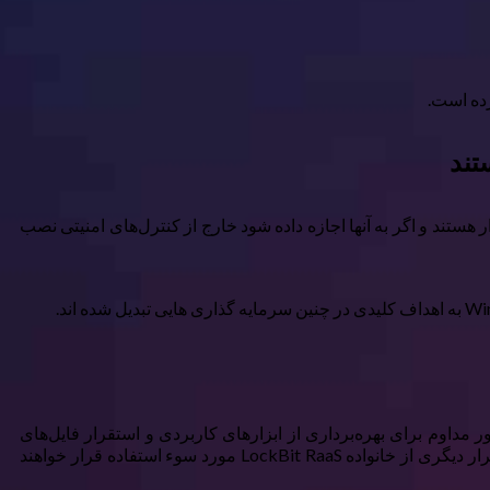
“VMware و Windows Defender از شیوع بالایی در سازمان برخوردار هستند و اگر به آنها اجازه داده شود خارج از کنترل‌های امنیتی نصب
اوم برای بهره‌برداری از ابزارهای کاربردی و استقرار فایل‌های
مخرب برای سرقت اطلاعات استفاده می‌شوند. مشخص نیست که آیا ابزارهای کاربردی بیشتری در آینده با استفاده از LockBit ۳.۰ یا هر تکرار دیگری از خانواده LockBit RaaS مورد سوء استفاده قرار خواهند