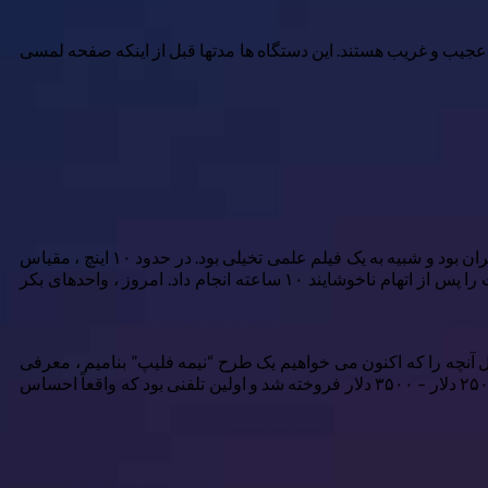
عجیب و غریب هستند. این دستگاه ها مدتها قبل از اینکه صفحه لمسی
وقتی صحبت از شهرت زودرس تلفن همراه می شود ، موتورولا Dynatac نماد غیرقابل انکار است. در دهه ۱۹۸۰ منتشر شد ، بسیار عظیم ، گران بود و شبیه به یک فیلم علمی تخیلی بود. در حدود ۱۰ اینچ ، مقیاس
ها را با ۲.۵ پوند به دست آورد و در آن زمان برچسب قیمت ۳،۹۹۵ دلاری سنگین را ورزش کرد ، این Behemoth فقط ۳۰ دقیقه زمان صحبت را پس از اتهام ناخوشایند ۱۰ ساعته انجام داد. امروز ، واحدهای بکر
رولا با مینیاتوریزاسیون در MicroTac به اوج خود رسید ، که در سال ۱۹۸۹ منتشر شد. این مدل آنچه را که اکنون می خواهیم یک طرح “نیمه فلیپ” بنامیم ، معرفی
کرد ، جایی که دهانه ای برای محافظت از آن بر روی صفحه کلید تاشو می شود و باعث می شود همه چیز فشرده تر شود. در آن زمان تقریباً ۲۵۰۰ دلار – ۳۵۰۰ دلار فروخته شد و اولین تلفنی بود که واقعاً احساس