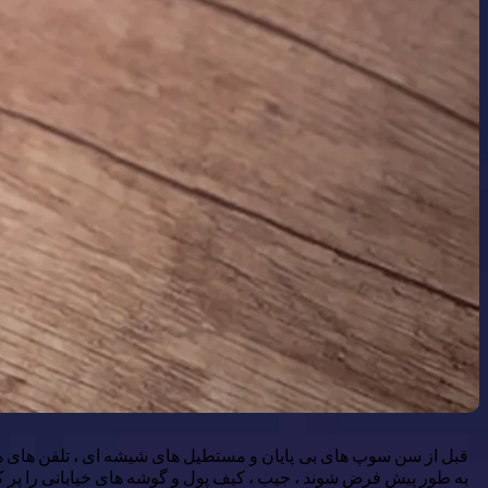
قبل از سن سوپ های بی پایان و مستطیل های شیشه ای ، تلفن های همر
به طور پیش فرض شوند ، جیب ، کیف پول و گوشه های خیابانی را پر ک