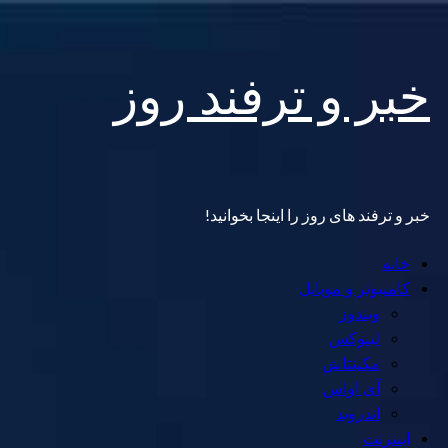
Skip
خبر و ترفند روز
to
content
خبر و ترفند های روز را اینجا بخوانید!
Primary
خانه
Menu
کامپیوتر و موبایل
ویندوز
لینوکس
مکینتاش
آی اواس
اندروید
اینترنت