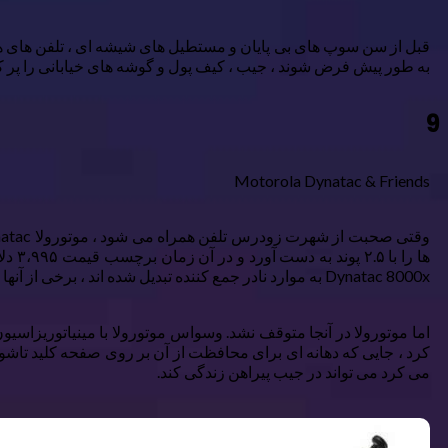
قبل از سن سوپ های بی پایان و مستطیل های شیشه ای ، تلفن های همر
به طور پیش فرض شوند ، جیب ، کیف پول و گوشه های خیابانی را پر ک
9
Motorola Dynatac & Friends
Dynatac 8000x به موارد نادر جمع کننده تبدیل شده اند ، برخی از آنها بیش از ۲۱،۰۰۰ دلار در eBay ، قیمت یک ماشین بودجه دریافت می کنند.
می کرد می تواند در جیب پیراهن زندگی کند.