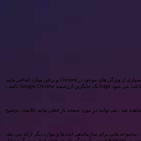
از آنجا که مایکروسافت مرورگر خود را به Chromium تغییر داد ، به یکی از بهترین مرورگرهای موجود در بازار تبدیل شده است. Edge شامل بسیاری از ویژگی های موجود در Chrome و برخی موارد اضافی مانند
یک خواننده PDF قوی است – به همین دلیل Edge مرورگر مورد علاقه من برای خواندن PDF است. یکی دیگر از ویژگی های برجسته که باعث می شود Edge یک جایگزین ارزشمند Google Chrome باشد ،
ل یک پانل AI است که می توانید با کلیک روی نماد Copilot در سمت راست بالا به آن دسترسی پیدا کنید. هنگامی که Chatbot مشاهده شد ، می توانید در مورد صفحه باز فعلی مانند خلاصه ، توضیح
نک ها ، مجموعه هایی برای سازماندهی ایده ها و موارد دیگر ارائه می دهد.
همچنین ویژگی های ایستاده مانند یک ردیاب قیمت ، نوار کناری مفید و یک ابزار تصویر را پیدا خواهید کرد. Edge همچنین شامل برنامه های افزودنی در Android است ، یک ویژگی نادر در چشم انداز مرورگر موبایل