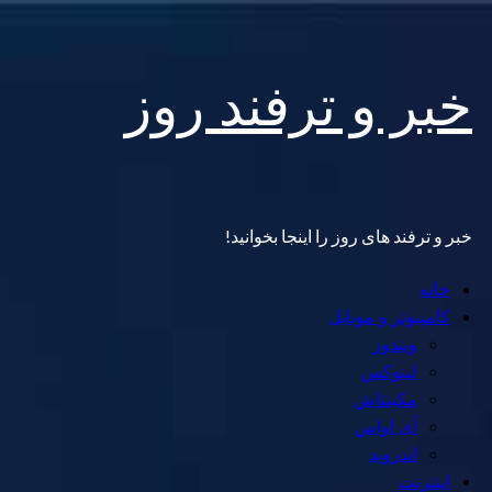
Skip
خبر و ترفند روز
to
content
خبر و ترفند های روز را اینجا بخوانید!
Primary
خانه
Menu
کامپیوتر و موبایل
ویندوز
لینوکس
مکینتاش
آی اواس
اندروید
اینترنت