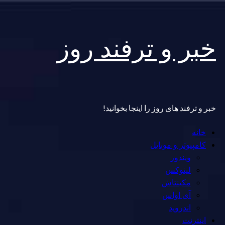
Skip
خبر و ترفند روز
to
content
خبر و ترفند های روز را اینجا بخوانید!
Primary
خانه
Menu
کامپیوتر و موبایل
ویندوز
لینوکس
مکینتاش
آی اواس
اندروید
اینترنت