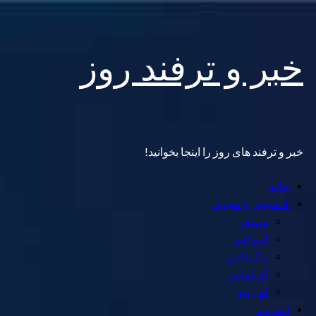
Skip
خبر و ترفند روز
to
content
خبر و ترفند های روز را اینجا بخوانید!
Primary
خانه
Menu
کامپیوتر و موبایل
ویندوز
لینوکس
مکینتاش
آی اواس
اندروید
اینترنت