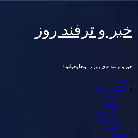
Skip
خبر و ترفند روز
to
content
خبر و ترفند های روز را اینجا بخوانید!
Primary
خانه
Menu
کامپیوتر و موبایل
ویندوز
لینوکس
مکینتاش
آی اواس
اندروید
اینترنت