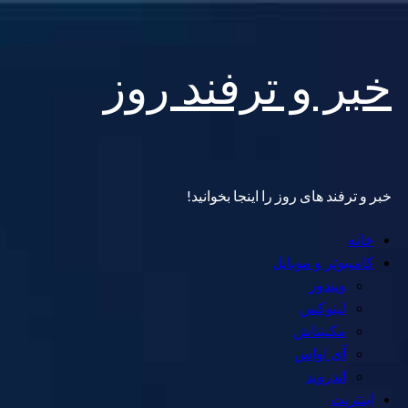
Skip
خبر و ترفند روز
to
content
خبر و ترفند های روز را اینجا بخوانید!
Primary
خانه
Menu
کامپیوتر و موبایل
ویندوز
لینوکس
مکینتاش
آی اواس
اندروید
اینترنت