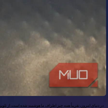
در دنیای امروز، تقریباً همه چیز اطراف ما هوشمند شده است. از تلویزی