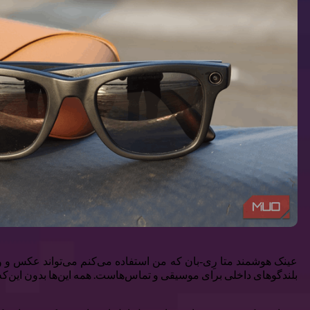
عینک هوشمند متا رِی‑بان که من استفاده می‌کنم می‌تواند عکس و وید
بلندگوهای داخلی برای موسیقی و تماس‌هاست. همه این‌ها بدون این‌که ن