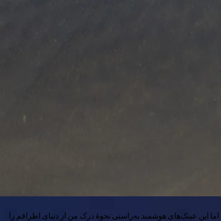
 اما این عینک‌های هوشمند به‌راستی نحوهٔ درک من از دنیای اطرافم را