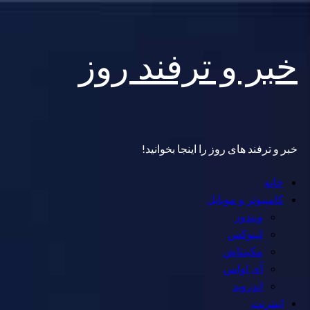
Skip
خبر و ترفند روز
to
content
خبر و ترفند های روز را اینجا بخوانید!
Primary
خانه
Menu
کامپیوتر و موبایل
ویندوز
لینوکس
مکینتاش
آی اواس
اندروید
اینترنت