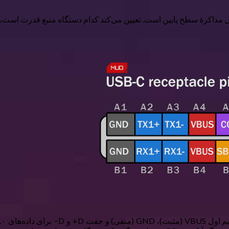
یک کابل USB‑C پین CC است. این پین مسئول مذاکرهٔ سطح پایین است. تعیین می‌کند کدام دس