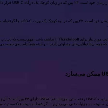
USB‑C یک شاهکار مهند
USB‑C یک شاهکار مهندسی است — و ت
اگر کابل از Power Delivery (PD) پشتیبانی نکند، یا اگر راه‌های پرسرعت مو
آنچه می‌خواهم توضیح دهم محصول فرعی ا
 به نتیجه، به جزئیات فنی می‌پردازم — اگر فقط به نتیجه علاقه‌مندید، می