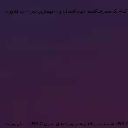
تگاه منبع قدرت است، کدام یک مصرف‌کننده، جهت اتصال، و — مهم‌ترین چیز — چه فناوری
پین CC عملاً پنجمین سیم اساسی در یک کابل USB‑C است. چهار سیم اول VBUS (مثبت)، GND (منفی) و جفت D+ و D− برای داده‌های USB ۲.۰ هستند. در واقع، بیشتر پورت‌های مدرن USB‑C — مثل پورت