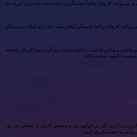
سی است — و تا به امروز، همچنان پیشرو از زمان خود است. ۲۴ پین که در زبان کوچک یک درگاه USB‑C قرار دارند می‌توانند کارهای واقعاً چشمگیری انجام دهند. اما برای این‌که دو
ا به امروز، همچنان پیش از زمان خود است. ۲۴ پین که در لبهٔ کوچک یک پورت USB‑C جا گرفته‌اند می‌توانند کارهای واقعاً چشمگیر انجام دهند. اما برای اینکه دو دستگاه
رد نیاز برای Thunderbolt را نداشته باشد، مهم نیست که لپ‌تاپ و مانیتور شما این قابلیت را داشته باشند. ویژگی به سادگی کار نخواهد
ین است که من به عمق پین‌اوت USB‑C رفتم. حتی نمی‌دانستم USB‑C دارای ۲۴ پین است تا آن را بررسی کردم. اگر می‌خواهید تجزیه و تحلیل کاملی از عملکرد هر پین
‌توانید به جلو اسکرول کنید.