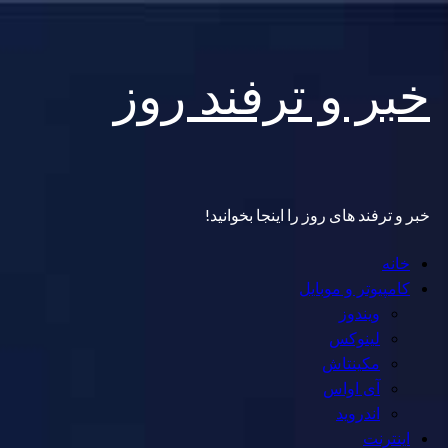
Skip
خبر و ترفند روز
to
content
خبر و ترفند های روز را اینجا بخوانید!
Primary
خانه
Menu
کامپیوتر و موبایل
ویندوز
لینوکس
مکینتاش
آی اواس
اندروید
اینترنت