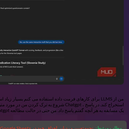
استخراج کند. در پاسخ ، Chatgpt شروع به تر
یک مسابقه به هر آنچه گفتم پاسخ داد. من حتی در حالت مطالعه Chatgpt نبودم.
مطلب مرتبط:
نحوه تعیین و ردیابی اهداف خود در Google Sheets