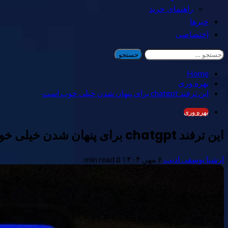
راهنمای خرید
خبرها
اختصاصی
جستجو
برای:
Home
بهره وری
این ترفند chatgpt برای پنهان شدن خیلی خوب است
بهره وری
این ترفند chatgpt برای پنهان شدن خیلی خوب است
ارشیا یوسفی ادیب
۶ مهر, ۱۴۰۴
۵ min read