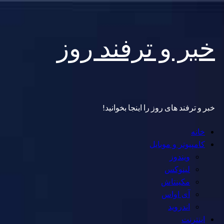
Skip
خبر و ترفند روز
to
content
خبر و ترفند های روز را اینجا بخوانید!
Primary
خانه
Menu
کامپیوتر و موبایل
ویندوز
لینوکس
مکینتاش
آی اواس
اندروید
اینترنت