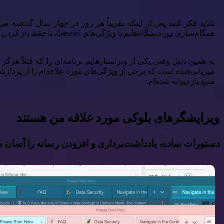
همگام‌سازی بین دستگاه‌هایم یا ویژگی‌های Gemini، یا فقط باز کردن Notepad در ویندوز ۱۱ برای نوشتن چند ایده، چیزی کمی قدرتمندتر و هیجان‌انگیزتر می‌خواستم.
منبع باز دیوانه شده‌ام.
ویرایشگرهای بلوکی مورد علاقه من هستند
دستورات ساده، یادداشت‌برداری و افزودن رسانه را آسان م