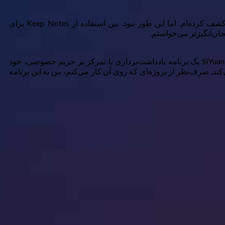
شاید فکر کنید پس از اینکه تقریباً هر روز در چهار سال گذشته می‌نوشتم، اکنون بهترین روش برای یادداشت‌برداری روی کامپیوترم را کشف کرده‌ام. اما این طور نبود. بین استفاده از Keep Notes برای
به همین دلیل وقتی یکی از ویراستارهایم برنامه‌ای را که قبلاً هرگز نشنیده بودم، SiYuan Note، معرفی کرد، بسیار خوشحال شدم. SiYuan Note یک برنامه یادداشت‌برداری با تمرکز بر حریم خصوصی، خود
های متن آنلاین و برنامه‌های CMS گرفته و همه را در یکجا ترکیب می‌کند. صرف‌نظر از پروژه‌ای که روی آن کار می‌کنم، من به این برنامه