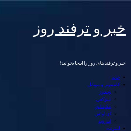
Skip
خبر و ترفند روز
to
content
خبر و ترفند های روز را اینجا بخوانید!
Primary
خانه
Menu
کامپیوتر و موبایل
ویندوز
لینوکس
مکینتاش
آی اواس
اندروید
اینترنت