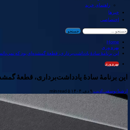
راهنمای خرید
خبرها
اختصاصی
جستجو
برای:
Home
بهره وری
این برنامهٔ سادهٔ یادداشت‌برداری، قطعهٔ گمشده‌ای بود که نمی‌دانس
بهره وری
این برنامهٔ سادهٔ یادداشت‌برداری، قطعهٔ گمشده
ارشیا یوسفی ادیب
۹ دی, ۱۴۰۴
۵ min read