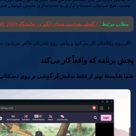
نیست، هیچ سوئیچی نیست و نیازی به جفت‌سازی ماوس بلوتوثی چنددست
مطلب مرتبط:
7 گوشی هوشمند هیجان انگیز در نمایشگاه MWC 2023 رونمایی شدند
اگر روی رایانه‌تان کار می‌کنید و پیامی روی تلفن‌تان ظاهر می‌شود، م
پخش برنامه که واقعاً کار می‌کند
شما شایستهٔ بهتر از فقط نمایش‌گر گوشی بر روی دسکتاپ