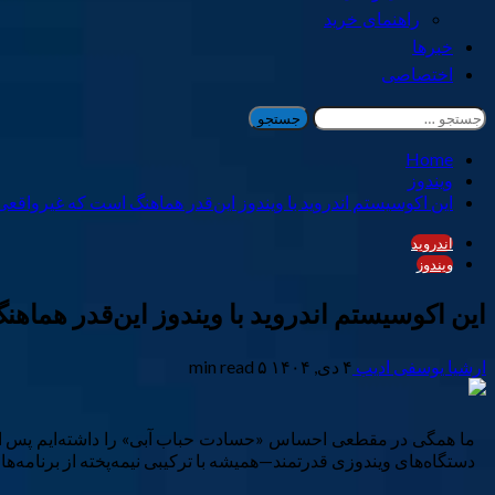
راهنمای خرید
خبرها
اختصاصی
جستجو
برای:
Home
ویندوز
این اکوسیستم اندروید با ویندوز این‌قدر هماهنگ است که غیرواقعی
اندروید
ویندوز
این اکوسیستم اندروید با ویندوز این‌قدر هما
ارشیا یوسفی ادیب
۴ دی, ۱۴۰۴
۵ min read
ما همگی در مقطعی احساس «حسادت حباب آبی» را داشته‌ایم پس از این
دستگاه‌های ویندوزی قدرتمند—همیشه با ترکیبی نیمه‌پخته از برنامه‌ه