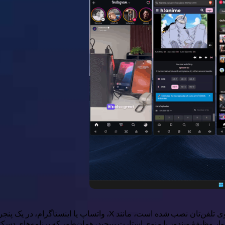
به نوار وظیفهٔ ویندوز یا منوی استارت بپیچید، همان‌طور که برنامه‌های دس