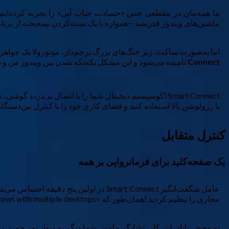
ما همه‌مان در مقطعی حس «حسادت حباب آبی» را تجربه کرده‌ایم پ
ماشین‌های ویندوز قدرتمند—همواره با یک بسته‌کردن نیمه‌پخته از برنا
اما به‌صورت ساکت، زیر جنگ‌های بزرگ پرچم‌دار، موتورولا یک جواهر م
Connect
نامیده می‌شود و این مشکل تکه‌تکه شدن بین ویندوز من و تل
Smart Connect اکوسیستم دیجیتال شما را با اتصال بی‌دردد
با رزولوشن بالا استفاده کنید و فضای کاری خود را با کنترل بین‌دس
کنترل متقابل
یک صفحه‌کلید برای فرمانروایی بر همه
عامل شگفت‌انگیز Smart Connect در اولین پنج دقیقه احساس می‌شود. به‌محض اینکه
مجازی را تنظیم کردید (همان‌طور که «would on Windows with multiple desktops» می‌کردید)، گوشی را به همان تنظیمی که در Smart Connect استفاده کرده‌اید تنظیم کنید.
به محض پایان این کار، نشانگر ماوس شما دیگر به دیوار نمی‌خورد. 