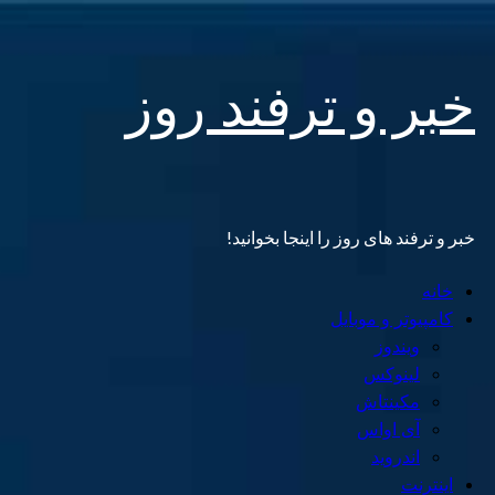
Skip
خبر و ترفند روز
to
content
خبر و ترفند های روز را اینجا بخوانید!
Primary
خانه
Menu
کامپیوتر و موبایل
ویندوز
لینوکس
مکینتاش
آی اواس
اندروید
اینترنت