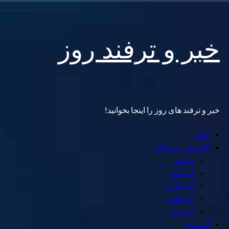
Skip
خبر و ترفند روز
to
content
خبر و ترفند های روز را اینجا بخوانید!
Primary
خانه
Menu
کامپیوتر و موبایل
ویندوز
لینوکس
مکینتاش
آی اواس
اندروید
اینترنت