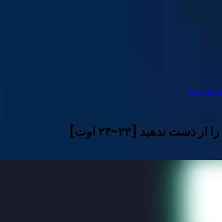
ست ندهید [۲۲-۲۴ اوت]