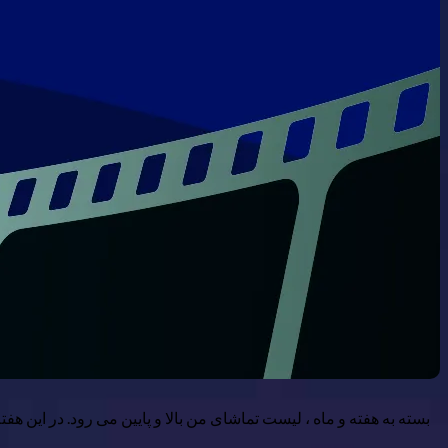
بسته به هفته و ماه ، لیست تماشای من بالا و پایین می رود. در این ه