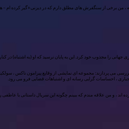
فته ، من برخی از سنگفرش های مطلق دارم که در دیزنی+گیر کرده ام – هیچ
می پردازند: مجموعه ای نمایشی از وقایع پیرامون ناکس ، سولکیتو ، 
 اجباری ، احساسات گرایی رسانه ای و اشتباهات قضایی فرو می رود.
 اند ، و من علاقه مندم که ببینم چگونه این سریال داستانی با عاطفی ر