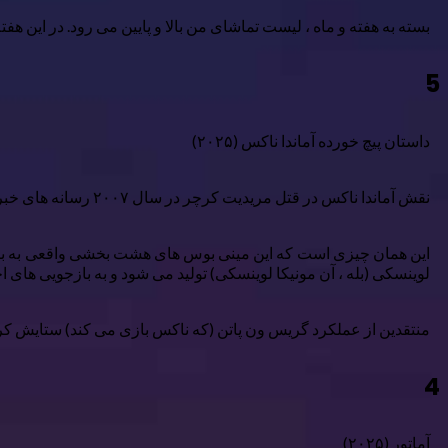
بسته به هفته و ماه ، لیست تماشای من بالا و پایین می رود. در این ه
5
داستان پیچ خورده آماندا ناکس (۲۰۲۵)
نقش آماندا ناکس در قتل مریدیت کرچر در سال ۲۰۰۷ رسانه های خبری جهانی را مجذوب خود کرد. این به پایان نرسید که او (به اشتباه) در کنار دوست پسر آن زمان ، رافائل سولسیتو ، در سال ۲۰۰۹ محکوم شد.
این همان چیزی است که این مینی بوس های هشت بخشی واقعی به بررسی 
لوینسکی (بله ، آن مونیکا لوینسکی) تولید می شود و به بازجویی های
منتقدین از عملکرد گریس ون پاتن (که ناکس بازی می کند) ستایش کرده
4
آماتور (۲۰۲۵)