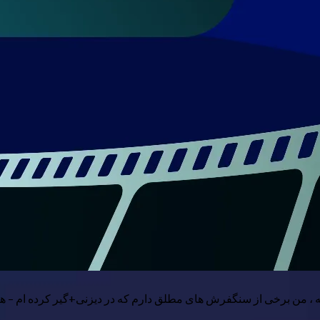
فته ، من برخی از سنگفرش های مطلق دارم که در دیزنی+گیر کرده ام – هیچ