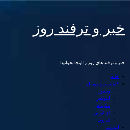
Skip
خبر و ترفند روز
to
content
خبر و ترفند های روز را اینجا بخوانید!
Primary
خانه
Menu
کامپیوتر و موبایل
ویندوز
لینوکس
مکینتاش
آی اواس
اندروید
اینترنت