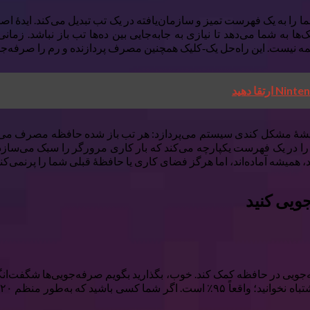
د. OneTab یک صفحهٔ یکپارچهٔ لینک‌ها به شما می‌دهد تا نیازی به جابه‌جایی بین ده‌ها 
مه نیست. این راه‌حل یک‑کلیک همچنین مصرف پردازنده و رم را صرفه‌جوی
د این است که به ریشهٔ مشکل کندی سیستم می‌پردازد: هر تب باز شده حافظه مصرف
گر در لحظه از آن‌ها استفاده نکنید. OneTab این تب‌ها را در یک فهرست یکپارچه می‌کند که بار کار
د، همیشه آماده‌اند، اما هرگز فضای کاری یا حافظهٔ قبلی شما را پرنمی‌کنن