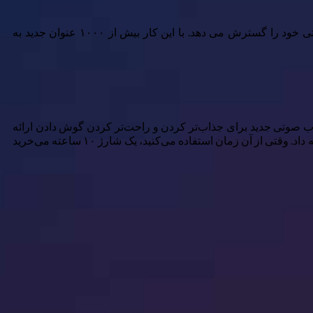
Spotify پس از انعقاد قرارداد با Bloomsbury، یک ناشر جهانی با دفاتری در ایالات متحده، بریتانیا، استرالیا و هند، مجموعه کتاب های صوتی خود را گسترش می دهد. با این کار بیش از ۱۰۰۰ عنوان جدید به
می Bloomsbury فاش شد، این افزوده جدید مدت کوتاهی پس از معرفی Spotify چندین ویژگی کتاب صوتی جدید برای جذاب‌تر کردن و راحت‌تر کردن گوش دادن ارائه
شد. Spotify این سرویس را در سال ۲۰۲۲ معرفی کرد و به کاربران Premium ماهانه ۱۵ ساعت رایگان گوش دادن به کتاب های صوتی را ارائه داد. وقتی از آن زمان استفاده می‌کنید، یک شارژ ۱۰ ساعته می‌خرید