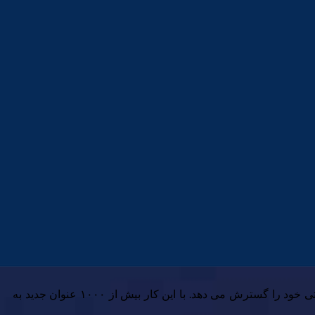
Spotify پس از انعقاد قرارداد با Bloomsbury، یک ناشر جهانی با دفاتری در ایالات متحده، بریتانیا، استرالیا و هند، مجموعه کتاب های صوتی خود را گسترش می دهد. با این کار بیش از ۱۰۰۰ عنوان جدید به