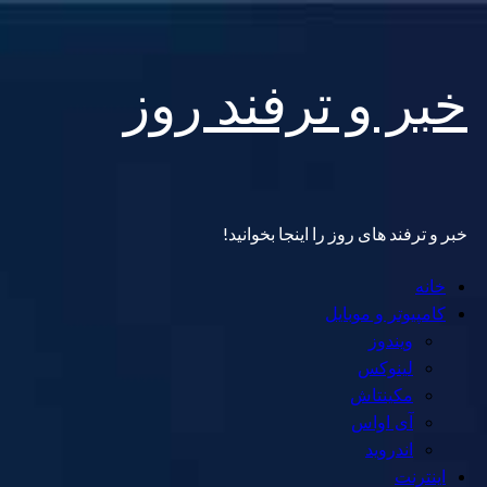
Skip
خبر و ترفند روز
to
content
خبر و ترفند های روز را اینجا بخوانید!
Primary
خانه
Menu
کامپیوتر و موبایل
ویندوز
لینوکس
مکینتاش
آی اواس
اندروید
اینترنت