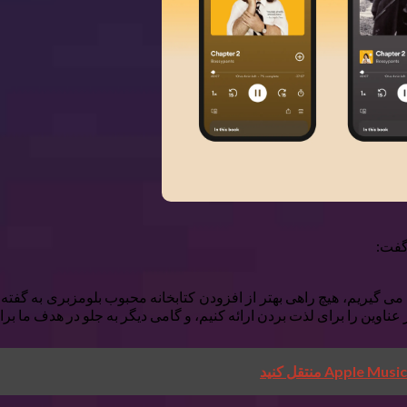
ما سالگرد یک سالگی کتاب صوتی در Premium را جشن می گیریم، هیچ راهی بهتر از افزودن کتابخانه 
اوین را برای لذت بردن ارائه کنیم، و گامی دیگر به جلو در هدف ما بر